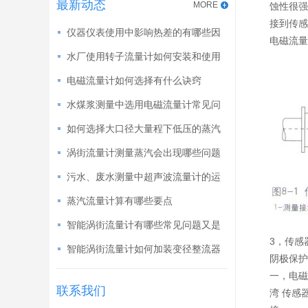
最新动态
MORE
蚀性很强
接到传感
仪器仪表使用中影响热差的有哪些因
电磁流量
素
水厂使用转子流量计如何安装和使用
的
电磁流量计如何选择有什么诀窍
水煤浆测量中选用电磁流量计常见问
题
如何选择大口径大量程下低压的蒸汽
流量计
涡街流量计测量蒸汽会出现哪些问题
如何解决
污水、废水测量中超声波流量计的运
用
蒸汽流量计算有哪些要点
智能涡街流量计有哪些常见问题又是
3，传感
如何解决的
智能涡街流量计如何加装变径整流器
阴极保护
一，电磁
联系我们
湾 传感